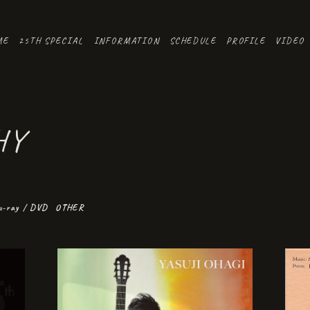
ME
25TH SPECIAL
INFORMATION
SCHEDULE
PROFILE
VIDEO
HY
u-ray / DVD
OTHER