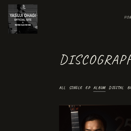
HO
DISCOGRAP
ALL
SINGLE
EP
ALBUM
DIGITAL
Bl