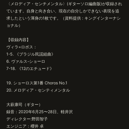
〈メロディア・センチメンタル〉(ギターソロ編曲版)が収録され
ています。自身と向き合い、現在の自分しかできない表現を追
求したという渾身の1枚です。（資料提供 : キングインターナシ
ョナル）
【収録内容】
ヴィラ=ロボス：
1-5. 《ブラジル民謡組曲》
6. ヴァルス-ショーロ
7-18. 《12のエチュード》
19. ショーロス第1番 Choros No.1
20. メロディア・センティメンタル
大萩康司（ギター）
録音：2020年6月25〜28日、軽井沢
ディレクター:野田智子
エンジニア：櫻井 卓