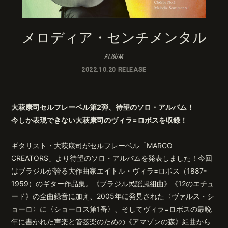
メロディア・センチメンタル
無料会員登録
ログイン
ALBUM
2022.10.20 RELEASE
大萩康司セルフレーベル第2弾、待望のソロ・アルバム！
今しか表現できない大萩康司のヴィラ=ロボスを収録！
ギタリスト・大萩康司がセルフレーベル「MARCO
CREATORS」より待望のソロ・アルバムを発表しました！今回
はブラジルが誇る大作曲家エイトル・ヴィラ=ロボス（1887-
1959）のギター作品集。《ブラジル民謡風組曲》《12のエチュ
ード》の全曲録音に加え、2005年に発見された〈ヴァルス・シ
ョーロ〉に〈ショーロス第1番〉、そしてヴィラ=ロボスの最晩
年に書かれた声楽と管弦楽のための《アマゾンの森》組曲から