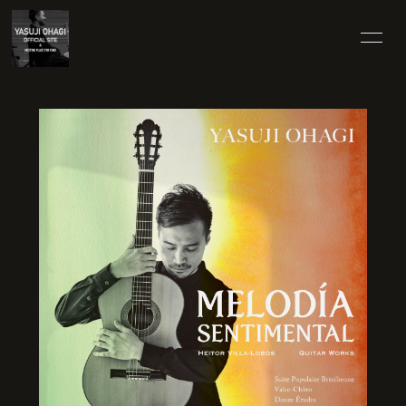
HOME
25TH SPECIAL
INFORMATION
SCHEDULE
PROFILE
VIDEO
DISCOGRAPHY
BLOG
MOVIE
RADIO
PHOTO