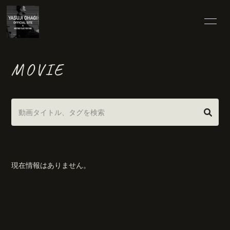
HOME
25TH SPECIAL
MOVIE
INFORMATION
SCHEDULE
PROFILE
VIDEO
DISCOGRAPHY
BLOG
現在情報はありません。
MOVIE
RADIO
PHOTO