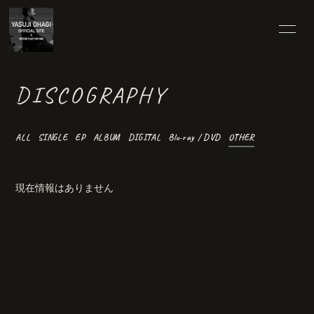
HOME
25TH SPECIAL
DISCOGRAPHY
INFORMATION
SCHEDULE
ALL
SINGLE
EP
ALBUM
DIGITAL
Blu-ray / DVD
OTHER
PROFILE
VIDEO
現在情報はありません
DISCOGRAPHY
BLOG
MOVIE
RADIO
PHOTO