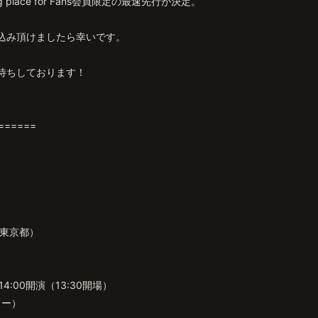
eting place for Fans会員限定の最速先行が決定。
込み頂けましたら幸いです。
待ちしております！
======
（東京都）
4:00開演（13:30開場）
ター）