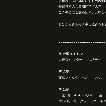
大萩康司 Official Site & Me
登録無料の会員制度ですので
この機会にご登録頂き、お申し
ぜひたくさんのお申し込みをお
======================
▼ 公演タイトル
大萩康司 ギター・ソロ&デュオ
▼ 会場
文京シビックホール 小ホール
▼ 公演日
〈第1回〉2026年9月4日（金）1
*徳永真一郎（クラシック・ギ