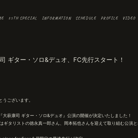
ME
25TH SPECIAL
INFORMATION
SCHEDULE
PROFILE
VIDEO
司 ギター・ソロ&デュオ、FC先行スタート！
とうございます。
『大萩康司 ギター・ソロ&デュオ』公演の開催が決定いたしました！
ュオはギタリストの徳永真一郎さん、岡本拓也さんを迎えて取り組む公演