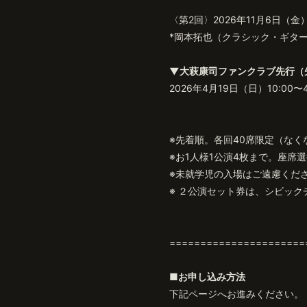
〈第2回〉2026年11月6日（金）
*岡本拓也（クラシック・ギタ
▼大萩康司ファンクラブ先行（
2026年4月19日（日）10:00〜
※先着順。各回40席限定（なく
※お1人様1公演4枚まで。座席
※未就学児の入場はご遠慮くだ
※ ２公演セット券は、シビッ
======================
■お申し込み方法
下記ページへお進みください。