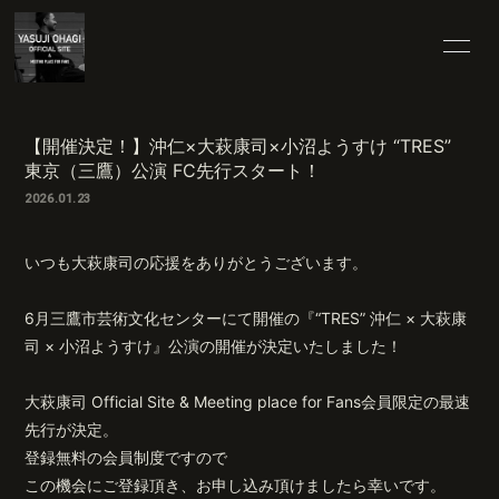
HOME
25TH SPECIAL
【開催決定！】沖仁×大萩康司×小沼ようすけ “TRES”
東京（三鷹）公演 FC先行スタート！
INFORMATION
SCHEDULE
2026.01.23
PROFILE
VIDEO
いつも大萩康司の応援をありがとうございます。
DISCOGRAPHY
BLOG
6月三鷹市芸術文化センターにて開催の『“TRES” 沖仁 × 大萩康
司 × 小沼ようすけ』公演の開催が決定いたしました！
MOVIE
RADIO
大萩康司 Official Site & Meeting place for Fans会員限定の最速
PHOTO
先行が決定。
登録無料の会員制度ですので
この機会にご登録頂き、お申し込み頂けましたら幸いです。