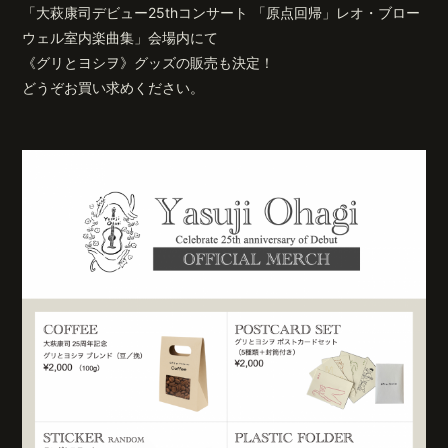
「大萩康司
デビュー25thコンサート 「原点回帰」
レオ・ブロー
ウェル室内楽曲集」会場内にて
《グリとヨシヲ
》
グッズの販売も決定！
どうぞお買い求めください。
無料会員登録
ログイン