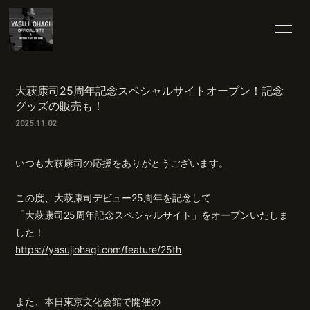
HOME
25TH SPECIAL
大萩康司25周年記念スペシャルサイトオープン！記念
グッズの販売も！
INFORMATION
SCHEDULE
2025.11.02
PROFILE
VIDEO
いつも大萩康司の応援をありがとうございます。
DISCOGRAPHY
BLOG
この度、大萩康司デビュー25周年を記念して
「大萩康司25周年記念スペシャルサイト」をオープンいたしま
MOVIE
RADIO
した！
https://yasujiohagi.com/feature/25th
PHOTO
また、本日東京文化会館で開催の