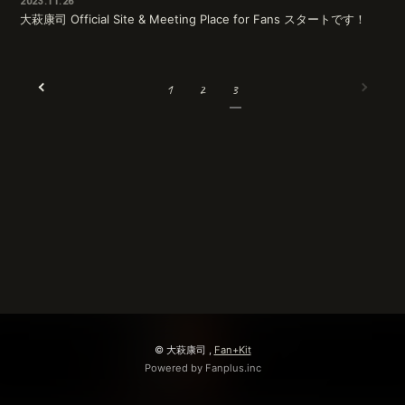
2023.11.26
大萩康司 Official Site & Meeting Place for Fans スタートです！
無料会員登録
ログイン
1
2
3
© 大萩康司 ,
Fan+Kit
Powered by Fanplus.inc