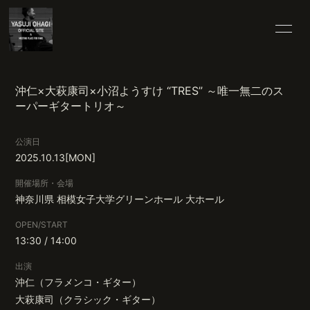
HOME
25TH SPECIAL
沖仁×大萩康司×小沼ようすけ “TRES” ～唯一無二のス
ーパーギタートリオ～
INFORMATION
SCHEDULE
公演日
PROFILE
VIDEO
2025.10.13
[MON]
開催場所・会場
DISCOGRAPHY
BLOG
神奈川県
相模女子大学グリーンホール 大ホール
MOVIE
RADIO
OPEN/START
13:30 / 14:00
PHOTO
出演
沖仁（フラメンコ・ギター）
大萩康司（クラシック・ギター）