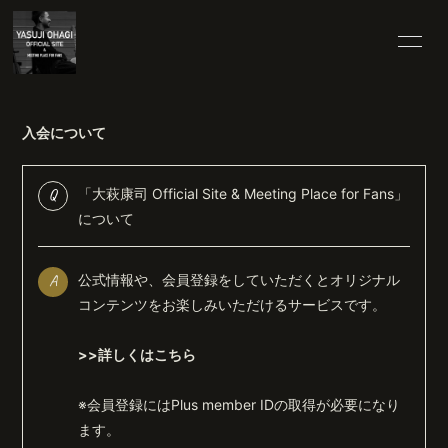
HOME
25TH SPECIAL
入会について
INFORMATION
SCHEDULE
Q
「大萩康司 Official Site & Meeting Place for Fans」
PROFILE
VIDEO
について
DISCOGRAPHY
BLOG
A
公式情報や、会員登録をしていただくとオリジナル
コンテンツをお楽しみいただけるサービスです。
MOVIE
RADIO
>>詳しくはこちら
PHOTO
※会員登録にはPlus member IDの取得が必要になり
ます。